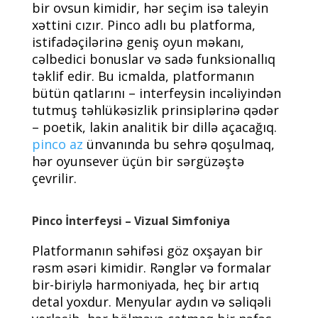
bir ovsun kimidir, hər seçim isə taleyin
xəttini cızır. Pinco adlı bu platforma,
istifadəçilərinə geniş oyun məkanı,
cəlbedici bonuslar və sadə funksionallıq
təklif edir. Bu icmalda, platformanın
bütün qatlarını – interfeysin incəliyindən
tutmuş təhlükəsizlik prinsiplərinə qədər
– poetik, lakin analitik bir dillə açacağıq.
pinco az
ünvanında bu sehrə qoşulmaq,
hər oyunsever üçün bir sərgüzəştə
çevrilir.
Pinco İnterfeysi – Vizual Simfoniya
Platformanın səhifəsi göz oxşayan bir
rəsm əsəri kimidir. Rənglər və formalar
bir-biriylə harmoniyada, heç bir artıq
detal yoxdur. Menyular aydın və səliqəli