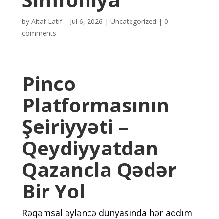
by
Altaf Latif
|
Jul 6, 2026
|
Uncategorized
|
0
comments
Pinco
Platformasının
Şeiriyyəti –
Qeydiyyatdan
Qazancla Qədər
Bir Yol
Rəqəmsal əyləncə dünyasında hər addım