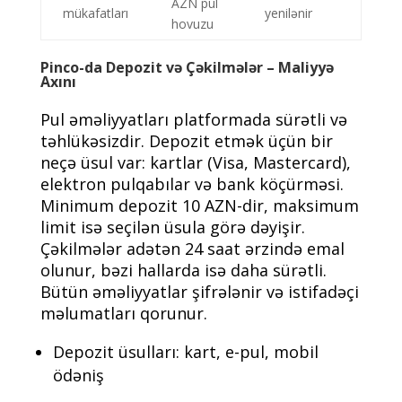
AZN pul
mükafatları
yenilənir
hovuzu
Pinco-da Depozit və Çəkilmələr – Maliyyə
Axını
Pul əməliyyatları platformada sürətli və
təhlükəsizdir. Depozit etmək üçün bir
neçə üsul var: kartlar (Visa, Mastercard),
elektron pulqabılar və bank köçürməsi.
Minimum depozit 10 AZN-dir, maksimum
limit isə seçilən üsula görə dəyişir.
Çəkilmələr adətən 24 saat ərzində emal
olunur, bəzi hallarda isə daha sürətli.
Bütün əməliyyatlar şifrələnir və istifadəçi
məlumatları qorunur.
Depozit üsulları: kart, e-pul, mobil
ödəniş