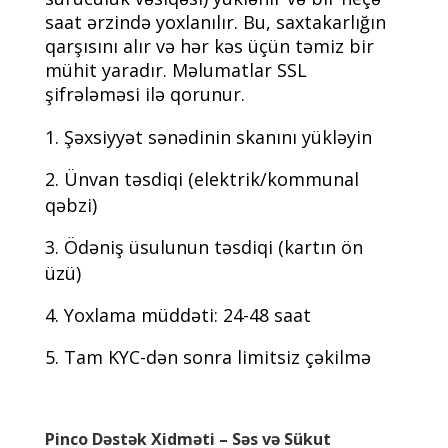
saat ərzində yoxlanılır. Bu, saxtakarlığın
qarşısını alır və hər kəs üçün təmiz bir
mühit yaradır. Məlumatlar SSL
şifrələməsi ilə qorunur.
Şəxsiyyət sənədinin skanını yükləyin
Ünvan təsdiqi (elektrik/kommunal
qəbzi)
Ödəniş üsulunun təsdiqi (kartın ön
üzü)
Yoxlama müddəti: 24-48 saat
Tam KYC-dən sonra limitsiz çəkilmə
Pinco Dəstək Xidməti – Səs və Sükut