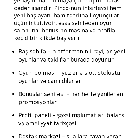
yerləşib, hər bölməyə çatmaq bir nəfəs
qədər asandır. Pinco-nun interfeysi həm
yeni başlayan, həm təcrübəli oyunçular
üçün intuitivdir: əsas səhifədən oyun
salonuna, bonus bölməsinə və profilə
keçid bir klikdə baş verir.
Baş səhifə – platformanın ürəyi, ən yeni
oyunlar və təkliflər burada döyünür
Oyun bölməsi – yüzlərlə slot, stolüstü
oyunlar və canlı dilerlər
Bonuslar səhifəsi – hər həftə yenilənən
promosyonlar
Profil paneli – şəxsi məlumatlar, balans
və əməliyyat tarixçəsi
Dəstək mərkəzi – suallara cavab verən