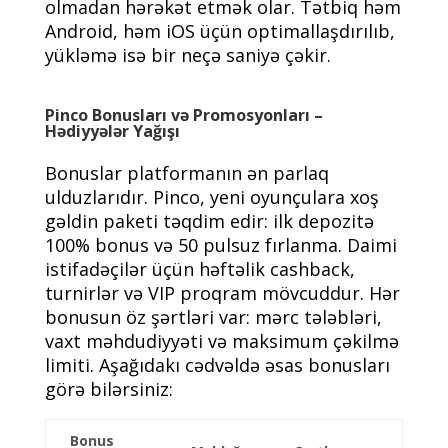
olmadan hərəkət etmək olar. Tətbiq həm
Android, həm iOS üçün optimallaşdırılıb,
yükləmə isə bir neçə saniyə çəkir.
Pinco Bonusları və Promosyonları –
Hədiyyələr Yağışı
Bonuslar platformanın ən parlaq
ulduzlarıdır. Pinco, yeni oyunçulara xoş
gəldin paketi təqdim edir: ilk depozitə
100% bonus və 50 pulsuz fırlanma. Daimi
istifadəçilər üçün həftəlik cashback,
turnirlər və VIP proqram mövcuddur. Hər
bonusun öz şərtləri var: mərc tələbləri,
vaxt məhdudiyyəti və maksimum çəkilmə
limiti. Aşağıdakı cədvəldə əsas bonusları
görə bilərsiniz:
Bonus